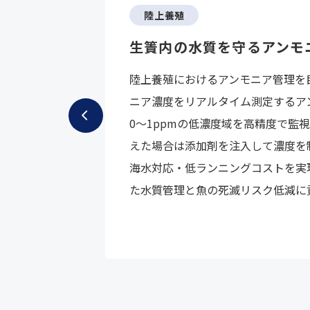
陸上養殖
生簀内の水質を守るアンモ
陸上養殖におけるアンモニア管理を
ニア濃度をリアルタイム測定するア
0～1ppmの低濃度域を高精度で監視
えた場合は添加剤を注入して濃度を
海水対応・低ランニングコストを実
た水質管理と魚の死滅リスク低減に
詳細を見る