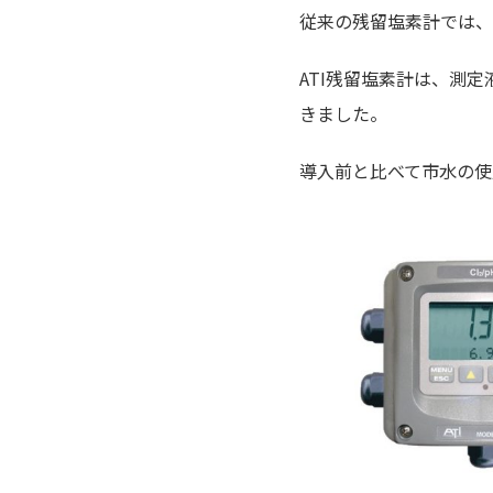
従来の残留塩素計では、
ATI残留塩素計は、測
きました。
導入前と比べて市水の使