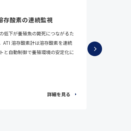
滅菌・殺菌
溶存酸素の連続監視
鶏卵洗浄
グ事例
の低下が養殖魚の斃死につながるた
最大200m
ATI 溶存酸素計は溶存酸素を連続
きました。
トと自動制御で養殖環境の安定化に
詳細を見る