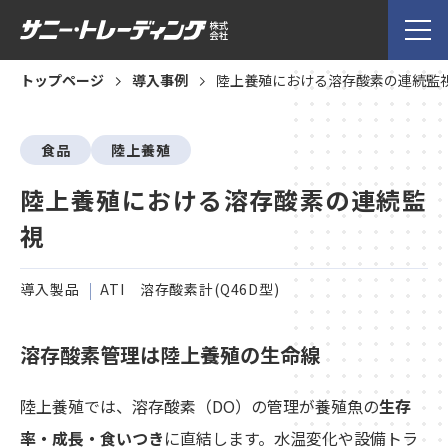
トップページ
導入事例
陸上養殖における溶存酸素の連続監
食品
陸上養殖
陸上養殖における溶存酸素の連続監
視
導入製品
ATI 溶存酸素計(Q46D型)
溶存酸素管理は陸上養殖の生命線
陸上養殖では、溶存酸素（DO）の管理が養殖魚の
生存
率・成長・食いつき
に直結します。水温変化や設備トラ