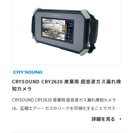
ォンアレイと先進の音響イメージング技術を搭載し、遠距
離からでも音源位置を直感的に把握可能。さらに、漏れ箇
所の検出だけでなく漏れ量の定量化にも対応し、エネルギ
ーロスの可視化と改善効果の評価を実現します。 モバイル
アプリによるレポート作成に加え、PCソフトウェアによる
詳細な後処理・解析機能を搭載。設備保全の高度化や予知
保全の推進に貢献し、効率的かつデータドリブンなメンテ
ナンス活動を支援します。
CRYSOUND CRY2620 産業用 超音波ガス漏れ検
知カメラ
CRYSOUND CRY2620 産業用 超音波ガス漏れ検知カメラ
は、圧縮エアー・ガスのリークを可視化することでガス漏
れをすぐに検知することができます。
詳細を見る