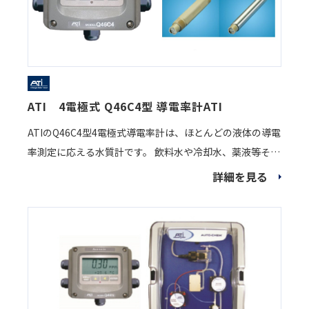
ATI 4電極式 Q46C4型 導電率計ATI
ATIのQ46C4型4電極式導電率計は、ほとんどの液体の導電
率測定に応える水質計です。 飲料水や冷却水、薬液等その
他水処理システムに実績があります。
詳細を見る