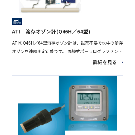
ATI 溶存オゾン計(Q46H／64型)
ATIのQ46H／64型溶存オゾン計は、試薬不要で水中の溶存
オゾンを連続測定可能です。 隔膜式ポーラログラフセンサ
ーを採用しており、電極が直接測定液に触れることがあり
詳細を見る
ません。そのため、不純物の影響を受けにくく排水中の測
定も可能です。電極が汚れにくいため長寿命で、省コスト
でご使用いただけます。 また、100ppb以下の低濃度から
100ppm以上の高濃度に対応しているため幅広い濃度での
測定にご使用いただけます。