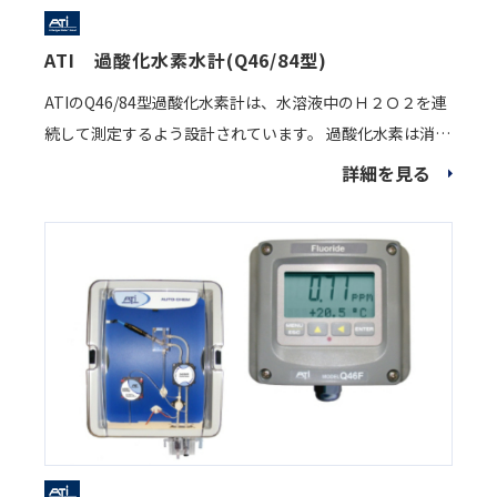
ATI 過酸化水素水計(Q46/84型)
ATIのQ46/84型過酸化水素計は、水溶液中のＨ２Ｏ２を連
続して測定するよう設計されています。 過酸化水素は消毒
や臭気制御、酸素処理及びシアン酸化物等の各種制御にも
詳細を見る
使用されており、測定すると効率的に制御が出来ます。 ※
デモ器もございますので、ご気軽にお問合せ下さい。