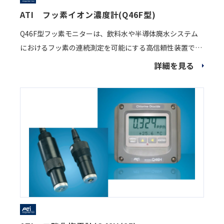
ATI フッ素イオン濃度計(Q46F型)
Q46F型フッ素モニターは、飲料水や半導体廃水システム
におけるフッ素の連続測定を可能にする高信頼性装置で
す。標準型定量吐出ポンプと組み合わせることで、フッ素
詳細を見る
濃度の最適な管理をサポート。過流量や濃度異常を素早く
検出し、フッ素濃度を安全な範囲（例：飲料水1ppm）に
維持します。 自動校正機能により、手動調整なしで長期間
精度を維持。シングルポイントまたは2ポイント校正が可
能で、フッ素濃度0.1～1000ppmまで正確に測定できま
す。