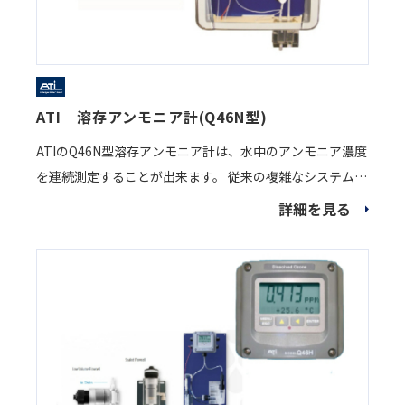
ATI 溶存アンモニア計(Q46N型)
ATIのQ46N型溶存アンモニア計は、水中のアンモニア濃度
を連続測定することが出来ます。 従来の複雑なシステムと
比べ安価で、運用が簡易で、信頼性の高いオンラインアン
詳細を見る
モニア測定器です。 オプションでモノクロラミンセンサー
を追加することで、微量のアンモニア性窒素を測定できま
す。 クロラミン処理、飲料水、湖、川、海の水質管理で実
績が多数ございます ※デモ機もございますので、ご気軽に
ご連絡ください※