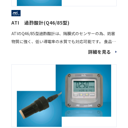
ATI 過酢酸計(Q46/85型)
ATIのQ46/85型過酢酸計は、隔膜式のセンサーの為、妨害
物質に強く、低い導電率の水質でも対応可能です。 食品工
業の配管の洗浄、過酢酸(PAA)生産設備の消毒、食品の洗
詳細を見る
浄、冷却水システムの消毒に使用されています。 過酢酸
(PAA)をオンラインでリアルタイムに測定する信頼性のあ
る測定機器です。 又、溶液中に存在する過酸化水素の濃度
が変化しても測定に影響を受けません。