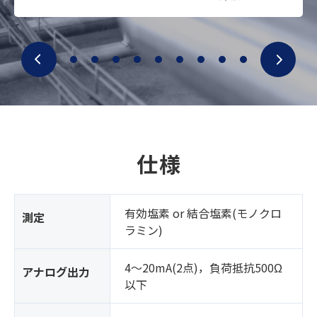
仕様
有効塩素 or 結合塩素(モノクロ
測定
ラミン)
4～20mA(2点)，負荷抵抗500Ω
アナログ出力
以下