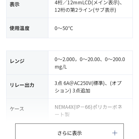
4桁／12mmLCD(メイン表示)、
表示
12桁の第2ライン(サブ表示)
使用温度
0～50℃
0～2.000，0～20.00、0～200.0
レンジ
mg/L
3点 6A＠AC250V(標準)、(オプ
リレー出力
ション) 3点追加
NEMA4X(IP－66)ポリカーボネ
ケース
ート製
使用圧力
0～0.34MPa
さらに表示