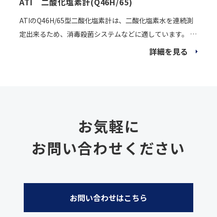
ATI 二酸化塩素計(Q46H/65)
ATIのQ46H/65型二酸化塩素計は、二酸化塩素水を連続測
定出来るため、消毒殺菌システムなどに適しています。 隔
膜式なので、低い導電率、不純物が多い環境で対応可能で
詳細を見る
す。 また、4～20mAのアナログ出力、PID制御及びデジタ
ルコミニュケーションを 含む複数の出力を持ち、如何なる
二酸化塩素水の測定に対しても 適用することができます。
お気軽に
お問い合わせください
お問い合わせはこちら