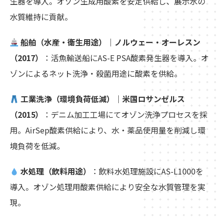
生器を導入。オゾン生成用酸素を安定供給し、展示水の
水質維持に貢献。
船舶（水産・衛生用途）｜ノルウェー・オーレスン
（2017）
：活魚輸送船にAS-E PSA酸素発生器を導入。オ
ゾンによるネット洗浄・殺菌用途に酸素を供給。
工業洗浄（環境負荷低減）｜米国ロサンゼルス
（2015）
：デニム加工工場にてオゾン洗浄プロセスを採
用。AirSep酸素供給により、水・薬品使用量を削減し環
境負荷を低減。
水処理（飲料用途）
：飲料水処理施設にAS-L1000を
導入。オゾン処理用酸素供給により安全な水質管理を実
現。